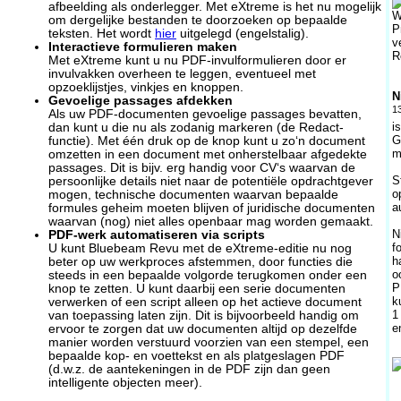
afbeelding als onderlegger. Met eXtreme is het nu mogelijk
W
om dergelijke bestanden te doorzoeken op bepaalde
P
teksten. Het wordt
hier
uitgelegd (engelstalig).
v
Interactieve formulieren maken
R
Met eXtreme kunt u nu PDF-invulformulieren door er
invulvakken overheen te leggen, eventueel met
opzoeklijstjes, vinkjes en knoppen.
N
Gevoelige passages afdekken
1
Als uw PDF-documenten gevoelige passages bevatten,
i
dan kunt u die nu als zodanig markeren (de Redact-
G
functie). Met één druk op de knop kunt u zo‘n document
m
omzetten in een document met onherstelbaar afgedekte
passages. Dit is bijv. erg handig voor CV‘s waarvan de
S
persoonlijke details niet naar de potentiële opdrachtgever
o
mogen, technische documenten waarvan bepaalde
a
formules geheim moeten blijven of juridische documenten
waarvan (nog) niet alles openbaar mag worden gemaakt.
N
PDF-werk automatiseren via scripts
f
U kunt Bluebeam Revu met de eXtreme-editie nu nog
h
beter op uw werkproces afstemmen, door functies die
o
steeds in een bepaalde volgorde terugkomen onder een
P
knop te zetten. U kunt daarbij een serie documenten
k
verwerken of een script alleen op het actieve document
1
van toepassing laten zijn. Dit is bijvoorbeeld handig om
e
ervoor te zorgen dat uw documenten altijd op dezelfde
manier worden verstuurd voorzien van een stempel, een
bepaalde kop- en voettekst en als platgeslagen PDF
(d.w.z. de aantekeningen in de PDF zijn dan geen
intelligente objecten meer).