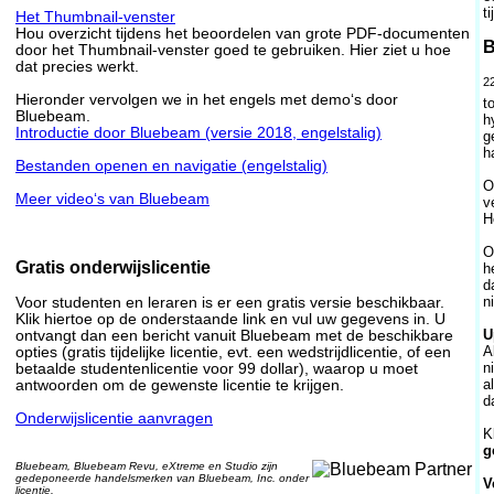
ti
Het Thumbnail-venster
Hou overzicht tijdens het beoordelen van grote PDF-documenten
B
door het Thumbnail-venster goed te gebruiken. Hier ziet u hoe
dat precies werkt.
2
Hieronder vervolgen we in het engels met demo‘s door
t
Bluebeam.
h
Introductie door Bluebeam (versie 2018, engelstalig)
g
h
Bestanden openen en navigatie (engelstalig)
O
Meer video‘s van Bluebeam
v
H
O
Gratis onderwijslicentie
h
d
n
Voor studenten en leraren is er een gratis versie beschikbaar.
Klik hiertoe op de onderstaande link en vul uw gegevens in. U
U
ontvangt dan een bericht vanuit Bluebeam met de beschikbare
A
opties (gratis tijdelijke licentie, evt. een wedstrijdlicentie, of een
n
betaalde studentenlicentie voor 99 dollar), waarop u moet
a
antwoorden om de gewenste licentie te krijgen.
d
Onderwijslicentie aanvragen
K
g
Bluebeam, Bluebeam Revu, eXtreme en Studio zijn
gedeponeerde handelsmerken van Bluebeam, Inc. onder
V
licentie.