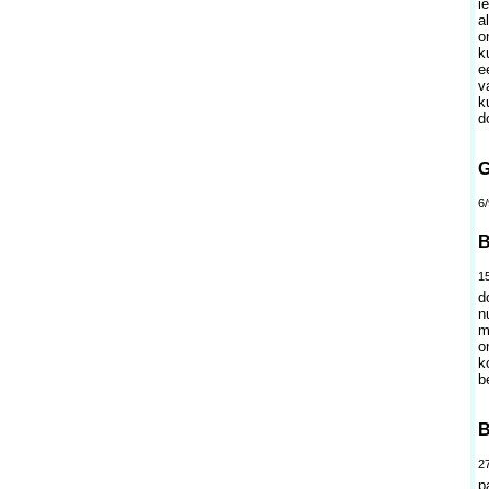
i
a
o
k
e
v
k
d
G
6/
B
1
d
n
m
o
k
b
B
2
p