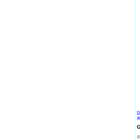
D
a
G
2