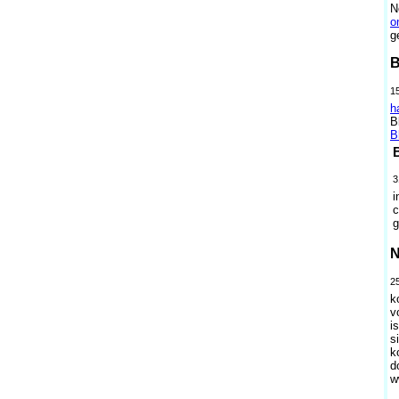
N
o
g
B
15
h
B
B
3
i
c
g
N
25
k
v
i
s
k
d
w