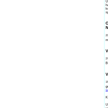
U
h
k
s
O
N
2
m
V
2/
B
V
1
g
s
K
U