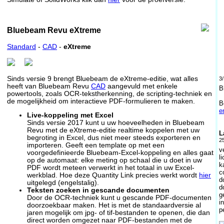
Bluebeam Revu eXtreme
Standard
-
CAD
-
eXtreme
Sinds versie 9 brengt Bluebeam de eXtreme-editie, wat alles
3
heeft van Bluebeam Revu
CAD
aangevuld met enkele
B
powertools, zoals OCR-tekstherkenning, de scripting-techniek en
de mogelijkheid om interactieve PDF-formulieren te maken.
B
e
Live-koppeling met Excel
Sinds versie 2017 kunt u uw hoeveelheden in Bluebeam
Revu met de eXtreme-editie realtime koppelen met uw
L
begroting in Excel, dus niet meer steeds exporteren en
2
importeren. Geeft een template op met een
v
voorgedefinieerde Bluebeam-Excel-koppeling en alles gaat
l
op de automaat: elke meting op schaal die u doet in uw
k
PDF wordt meteen verwerkt in het totaal in uw Excel-
c
werkblad. Hoe deze Quantity Link precies werkt wordt
hier
d
uitgelegd (engelstalig).
d
Teksten zoeken in gescande documenten
g
Door de OCR-techniek kunt u gescande PDF-documenten
i
doorzoekbaar maken. Het is met de standaardversie al
p
jaren mogelijk om jpg- of tif-bestanden te openen, die dan
direct worden omgezet naar PDF-bestanden met de