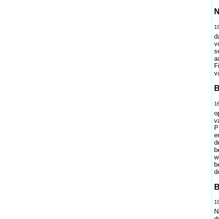
N
19
d
v
s
a
F
v
B
16
o
v
P
e
d
b
w
b
d
B
19
N
d