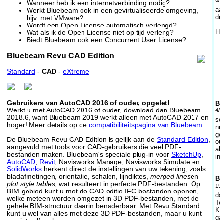
Wanneer heb ik een internetverbinding nodig?
a
Werkt Bluebeam ook in een gevirtualiseerde omgeving,
d
bijv. met VMware?
Wordt een Open License automatisch verlengd?
H
Wat als ik de Open License niet op tijd verleng?
Biedt Bluebeam ook een Concurrent User License?
Bluebeam Revu CAD Edition
Standard
-
CAD
-
eXtreme
Gebruikers van AutoCAD 2016 of ouder, opgelet!
B
Werkt u met AutoCAD 2016 of ouder, download dan Bluebeam
4/
2018.6, want Bluebeam 2019 werkt alleen met AutoCAD 2017 en
s
hoger! Meer details op de
compatibiliteitspagina van Bluebeam
.
n
g
De Bluebeam Revu CAD Edition is gelijk aan de
Standard Edition
,
o
aangevuld met tools voor CAD-gebruikers die veel PDF-
a
bestanden maken. Bluebeam's speciale plug-in voor
SketchUp
,
in
AutoCAD
,
Revit
, Navisworks Manage, Navisworks Simulate en
SolidWorks
herkent direct de instellingen van uw tekening, zoals
bladafmetingen, orientatie, schalen, lijndiktes,
merged lines
en
B
plot style tables
, wat resulteert in perfecte PDF-bestanden. Op
1
BIM-gebied kunt u met de CAD-editie IFC-bestanden openen,
d
welke meteen worden omgezet in 3D PDF-bestanden, met de
T
gehele BIM-structuur daarin benaderbaar. Met Revu Standard
K
kunt u wel van alles met deze 3D PDF-bestanden, maar u kunt
g