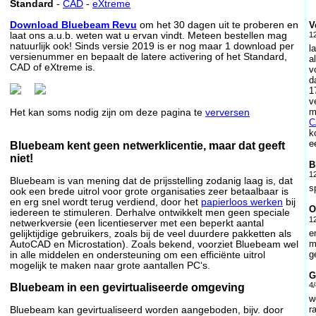
Standard
-
CAD
-
eXtreme
V
Download Bluebeam Revu
om het 30 dagen uit te proberen en
1
laat ons a.u.b. weten wat u ervan vindt. Meteen bestellen mag
natuurlijk ook! Sinds versie 2019 is er nog maar 1 download per
l
versienummer en bepaalt de latere activering of het Standard,
a
CAD of eXtreme is.
v
d
1
v
m
Het kan soms nodig zijn om deze pagina te
verversen
C
k
e
Bluebeam kent geen netwerklicentie, maar dat geeft
niet!
B
1
Bluebeam is van mening dat de prijsstelling zodanig laag is, dat
s
ook een brede uitrol voor grote organisaties zeer betaalbaar is
en erg snel wordt terug verdiend, door het
papierloos werken
bij
O
iedereen te stimuleren. Derhalve ontwikkelt men geen speciale
1
netwerkversie (een licentieserver met een beperkt aantal
e
gelijktijdige gebruikers, zoals bij de veel duurdere pakketten als
m
AutoCAD en Microstation). Zoals bekend, voorziet Bluebeam wel
g
in alle middelen en ondersteuning om een efficiënte uitrol
mogelijk te maken naar grote aantallen PC‘s.
G
4/
Bluebeam in een gevirtualiseerde omgeving
w
r
Bluebeam kan gevirtualiseerd worden aangeboden, bijv. door