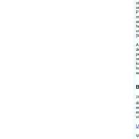
s
o
P
m
a
h
v
(
A
d
p
o
k
l
a
B
1
d
e
e
v
U
V