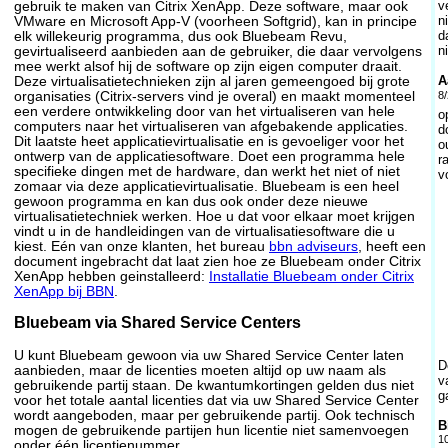
v
gebruik te maken van Citrix XenApp. Deze software, maar ook
n
VMware en Microsoft App-V (voorheen Softgrid), kan in principe
d
elk willekeurig programma, dus ook Bluebeam Revu,
n
gevirtualiseerd aanbieden aan de gebruiker, die daar vervolgens
mee werkt alsof hij de software op zijn eigen computer draait.
A
Deze virtualisatietechnieken zijn al jaren gemeengoed bij grote
8/
organisaties (Citrix-servers vind je overal) en maakt momenteel
een verdere ontwikkeling door van het virtualiseren van hele
o
computers naar het virtualiseren van afgebakende applicaties.
d
Dit laatste heet applicatievirtualisatie en is gevoeliger voor het
o
ontwerp van de applicatiesoftware. Doet een programma hele
r
specifieke dingen met de hardware, dan werkt het niet of niet
v
zomaar via deze applicatievirtualisatie. Bluebeam is een heel
gewoon programma en kan dus ook onder deze nieuwe
virtualisatietechniek werken. Hoe u dat voor elkaar moet krijgen
vindt u in de handleidingen van de virtualisatiesoftware die u
kiest. Eén van onze klanten, het bureau
bbn adviseurs
, heeft een
document ingebracht dat laat zien hoe ze Bluebeam onder Citrix
XenApp hebben geinstalleerd:
Installatie Bluebeam onder Citrix
XenApp bij BBN
.
Bluebeam via Shared Service Centers
U kunt Bluebeam gewoon via uw Shared Service Center laten
D
aanbieden, maar de licenties moeten altijd op uw naam als
v
gebruikende partij staan. De kwantumkortingen gelden dus niet
g
voor het totale aantal licenties dat via uw Shared Service Center
wordt aangeboden, maar per gebruikende partij. Ook technisch
B
mogen de gebruikende partijen hun licentie niet samenvoegen
1
onder één licentienummer.