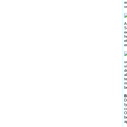
w
v
A
S
e
h
e
e
v
v
d
a
t
m
b
B
D
t
c
O
b
a