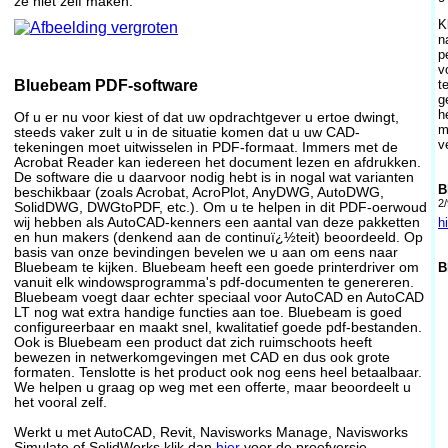
ze niet zelf maken.
K
n
p
v
t
Bluebeam PDF-software
g
h
Of u er nu voor kiest of dat uw opdrachtgever u ertoe dwingt,
m
steeds vaker zult u in de situatie komen dat u uw CAD-
v
tekeningen moet uitwisselen in PDF-formaat. Immers met de
Acrobat Reader kan iedereen het document lezen en afdrukken.
De software die u daarvoor nodig hebt is in nogal wat varianten
B
beschikbaar (zoals Acrobat, AcroPlot, AnyDWG, AutoDWG,
2/
SolidDWG, DWGtoPDF, etc.). Om u te helpen in dit PDF-oerwoud
wij hebben als AutoCAD-kenners een aantal van deze pakketten
h
en hun makers (denkend aan de continuï¿½teit) beoordeeld. Op
basis van onze bevindingen bevelen we u aan om eens naar
Bluebeam te kijken. Bluebeam heeft een goede printerdriver om
B
vanuit elk windowsprogramma's pdf-documenten te genereren.
Bluebeam voegt daar echter speciaal voor AutoCAD en AutoCAD
LT nog wat extra handige functies aan toe. Bluebeam is goed
configureerbaar en maakt snel, kwalitatief goede pdf-bestanden.
Ook is Bluebeam een product dat zich ruimschoots heeft
bewezen in netwerkomgevingen met CAD en dus ook grote
formaten. Tenslotte is het product ook nog eens heel betaalbaar.
We helpen u graag op weg met een offerte, maar beoordeelt u
het vooral zelf.
Werkt u met AutoCAD, Revit, Navisworks Manage, Navisworks
Simulate of SolidWorks klik dan
hier
voor de proefversie.