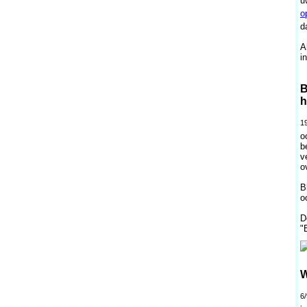
u
o
d
A
i
B
h
1
o
b
v
o
B
o
D
"
W
6/