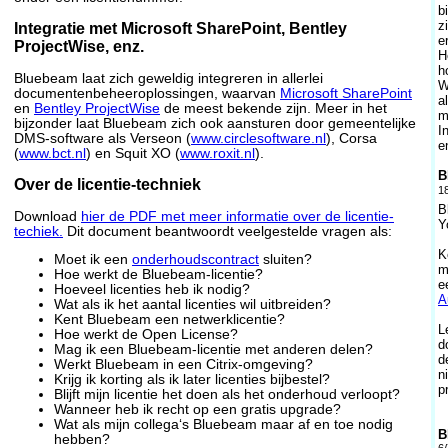
b
z
Integratie met Microsoft SharePoint, Bentley
e
ProjectWise, enz.
H
h
Bluebeam laat zich geweldig integreren in allerlei
W
documentenbeheeroplossingen, waarvan
Microsoft SharePoint
a
en
Bentley ProjectWise
de meest bekende zijn. Meer in het
m
bijzonder laat Bluebeam zich ook aansturen door gemeentelijke
I
DMS-software als Verseon (
www.circlesoftware.nl
), Corsa
e
(
www.bct.nl
) en Squit XO (
www.roxit.nl
).
B
Over de licentie-techniek
1
B
Download
hier de PDF met meer informatie over de licentie-
Y
techiek.
Dit document beantwoordt veelgestelde vragen als:
K
Moet ik een
onderhoudscontract
sluiten?
m
Hoe werkt de Bluebeam-licentie?
e
Hoeveel licenties heb ik nodig?
A
Wat als ik het aantal licenties wil uitbreiden?
Kent Bluebeam een netwerklicentie?
L
Hoe werkt de Open License?
d
Mag ik een Bluebeam-licentie met anderen delen?
d
Werkt Bluebeam in een Citrix-omgeving?
n
Krijg ik korting als ik later licenties bijbestel?
p
Blijft mijn licentie het doen als het onderhoud verloopt?
Wanneer heb ik recht op een gratis upgrade?
Wat als mijn collega‘s Bluebeam maar af en toe nodig
B
hebben?
6/