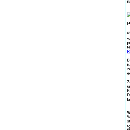
n
P
6/
v
p
t
R
B
(
z
e
Z
u
B
D
b
W
W
s
s
t