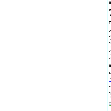
B
15
B
F
9/
o
d
s
s
b
n
v
B
24
c
M
a
G
o
d