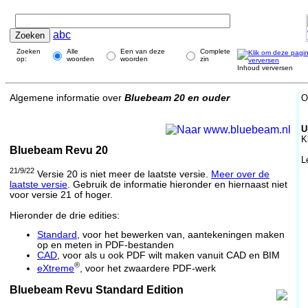
abc
Zoeken
Alle
Een van deze
Complete
op:
woorden
woorden
zin
Inhoud verversen
Algemene informatie over
Bluebeam 20 en ouder
O
U
K
Bluebeam Revu 20
L
21/9/22
Versie 20 is niet meer de laatste versie.
Meer over de
laatste versie
. Gebruik de informatie hieronder en hiernaast niet
voor versie 21 of hoger.
Hieronder de drie edities:
Standard
, voor het bewerken van, aantekeningen maken
op en meten in PDF-bestanden
CAD
, voor als u ook PDF wilt maken vanuit CAD en BIM
®
eXtreme
, voor het zwaardere PDF-werk
Bluebeam Revu Standard Edition