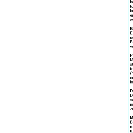
h
t
k
e
w
B
E
u
B
v
P
M
s
t
P
e
i
D
D
v
i
z
M
B
r
u