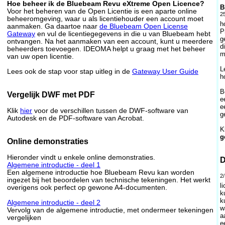
Hoe beheer ik de Bluebeam Revu eXtreme Open Licence?
B
Voor het beheren van de Open Licentie is een aparte online
2
beheeromgeving, waar u als licentiehouder een account moet
h
aanmaken. Ga daartoe naar
de Bluebeam Open License
P
Gateway
en vul de licentiegegevens in die u van Bluebeam hebt
g
ontvangen. Na het aanmaken van een account, kunt u meerdere
d
beheerders toevoegen. IDEOMA helpt u graag met het beheer
m
van uw open licentie.
L
Lees ook de stap voor stap uitleg in de
Gateway User Guide
h
B
Vergelijk DWF met PDF
e
e
Klik
hier
voor de verschillen tussen de DWF-software van
g
Autodesk en de PDF-software van Acrobat.
K
g
Online demonstraties
Hieronder vindt u enkele online demonstraties.
D
Algemene introductie - deel 1
Een algemene introductie hoe Bluebeam Revu kan worden
2
ingezet bij het beoordelen van technische tekeningen. Het werkt
l
overigens ook perfect op gewone A4-documenten.
k
k
Algemene introductie - deel 2
w
Vervolg van de algemene introductie, met ondermeer tekeningen
a
vergelijken
e