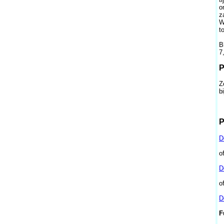
o
z
W
t
B
7
P
Z
b
P
D
o
D
o
D
F