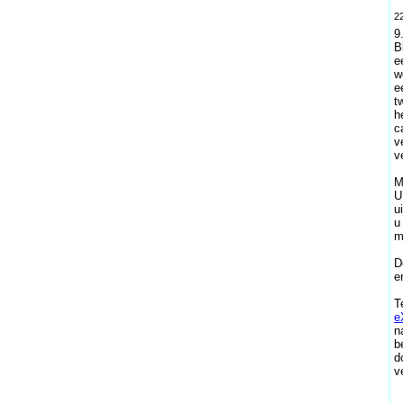
22
9
B
e
w
e
t
h
c
v
v
M
U
u
u
m
D
e
T
e
n
b
d
v