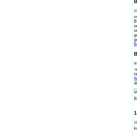
B
2
v
B
o
o
g
g
B
B
9/
-
t
W
d
B
1
1
k