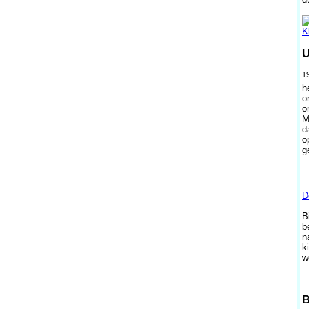
K
U
19
h
o
o
M
d
o
g
D
B
b
n
k
w
B